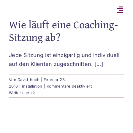
Zum
Inhalt
Wie läuft eine Coaching-
springen
Sitzung ab?
Jede Sitzung ist einzigartig und individuell
auf den Klienten zugeschnitten. [...]
Von
David_Koch
|
Februar 28,
für
2016
|
Installation
|
Kommentare deaktiviert
Wie
Weiterlesen
läuft
eine
Coaching-
Sitzung
ab?