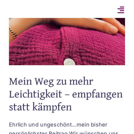
Zum
Inhalt
springen
Mein Weg zu mehr
Leichtigkeit – empfangen
statt kämpfen
Ehrlich und ungeschönt...mein bisher
persönlichster Beitrag Wir wünschen uns,