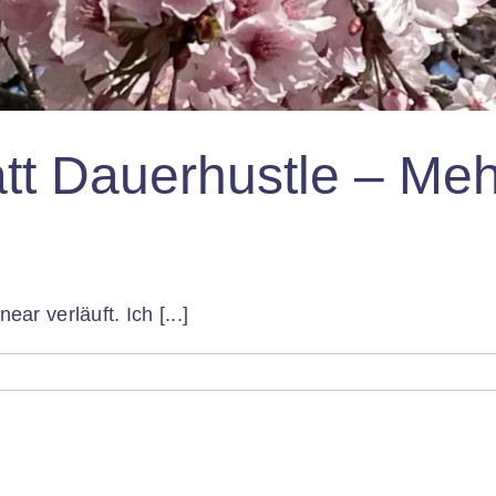
att Dauerhustle – Me
ear verläuft. Ich [...]