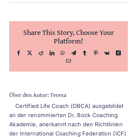
Claud
Share This Story, Choose Your
Platform!
Facebook
X
Reddit
LinkedIn
WhatsApp
Telegram
Tumblr
Pinterest
Vk
Xing
E-
Mail
Über den Autor:
Teresa
Certified Life Coach (DBCA) ausgebildet
an der renommierten Dr. Bock Coaching
Akademie, anerkannt nach den Richtlinien
der International Coaching Federation (ICF)