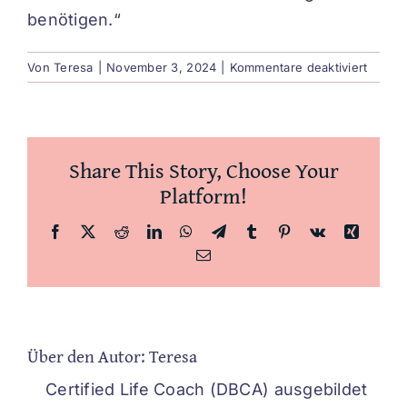
benötigen.“
für
Von
Teresa
|
November 3, 2024
|
Kommentare deaktiviert
Lisa
Share This Story, Choose Your
Platform!
Facebook
X
Reddit
LinkedIn
WhatsApp
Telegram
Tumblr
Pinterest
Vk
Xing
E-
Mail
Über den Autor:
Teresa
Certified Life Coach (DBCA) ausgebildet